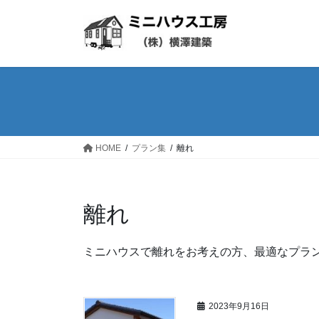
コ
ナ
ン
ビ
テ
ゲ
ン
ー
ツ
シ
へ
ョ
ス
ン
キ
に
ッ
移
HOME
プラン集
離れ
プ
動
離れ
ミニハウスで離れをお考えの方、最適なプラ
2023年9月16日