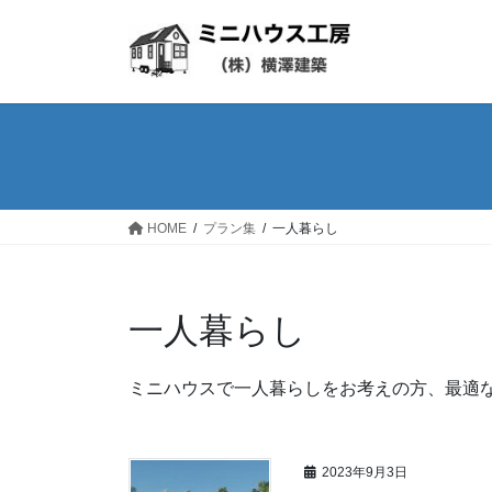
コ
ナ
ン
ビ
テ
ゲ
ン
ー
ツ
シ
へ
ョ
ス
ン
キ
に
ッ
移
HOME
プラン集
一人暮らし
プ
動
一人暮らし
ミニハウスで一人暮らしをお考えの方、最適
2023年9月3日