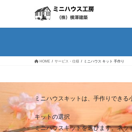
コ
ナ
ン
ビ
テ
ゲ
ン
ー
ツ
シ
へ
ョ
ス
ン
キ
に
ッ
移
HOME
サービス・仕様
ミニハウス キット 手作り
プ
動
ミニハウスキットは、手作りできる
キットの選択
ミニハウスキットを選びます。ネッ