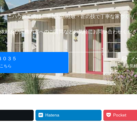
ミニハウス工房は、半世紀の経験・
匠の技で丁寧な家づくり
依頼及び業務内容へのご質問など
お気軽にお問い合わせくださ
８０３５
メ
こちら
お気
Hatena
Pocket