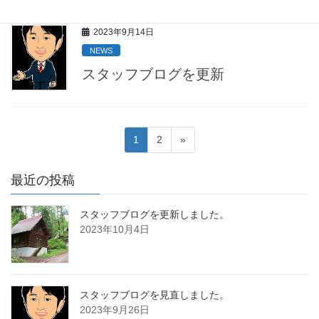
2023年9月14日
NEWS
スタッフブログを更新
投
固
固
1
2
»
稿
定
定
ペ
ペ
の
最近の投稿
ー
ー
ペ
ジ
ジ
スタッフブログを更新しました。
ー
2023年10月4日
ジ
送
り
スタッフブログを見直しました。
2023年9月26日