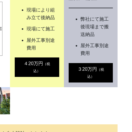
現場により組
み立て後納品
弊社にて施工
後現場まで搬
現場にて施工
送納品
屋外工事別途
屋外工事別途
費用
費用
４20万円
（税
３20万円
（税
込）
込）