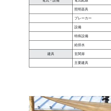
電気・設備
電気配線
照明器具
ブレーカー
設備
特殊設備
給排水
建具
玄関扉
主要建具