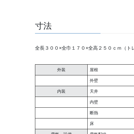
寸法
全長３００×全巾１７０×全高２５０ｃｍ（ト
外装
屋根
外壁
内装
天井
内壁
断熱
床