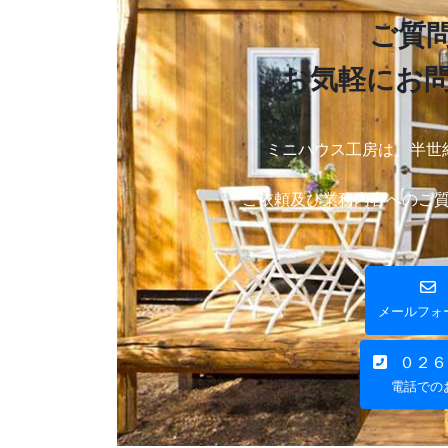
ご質
お気軽にお
ミニハウス工房は、半世
ご依頼及び業務内容へのご
メールフォ
０２６
電話での