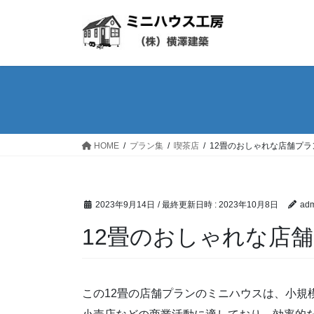
コ
ナ
ン
ビ
テ
ゲ
ン
ー
ツ
シ
へ
ョ
ス
ン
キ
に
ッ
移
HOME
プラン集
喫茶店
12畳のおしゃれな店舗プラ
プ
動
2023年9月14日
/ 最終更新日時 :
2023年10月8日
adm
12畳のおしゃれな店
この12畳の店舗プランのミニハウスは、小規