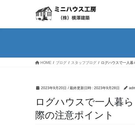
コ
ナ
ン
ビ
テ
ゲ
ン
ー
ツ
シ
へ
ョ
ス
ン
キ
に
ッ
移
HOME
ブログ
スタッフブログ
ログハウスで一人暮
プ
動
2023年9月20日
/ 最終更新日時 :
2023年9月28日
adm
ログハウスで一人暮ら
際の注意ポイント