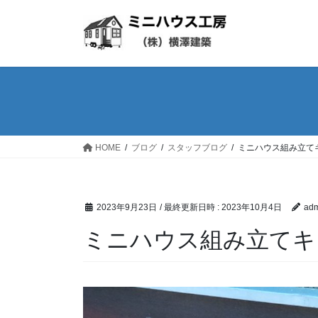
コ
ナ
ン
ビ
テ
ゲ
ン
ー
ツ
シ
へ
ョ
ス
ン
キ
に
ッ
移
HOME
ブログ
スタッフブログ
ミニハウス組み立て
プ
動
2023年9月23日
/ 最終更新日時 :
2023年10月4日
adm
ミニハウス組み立てキ