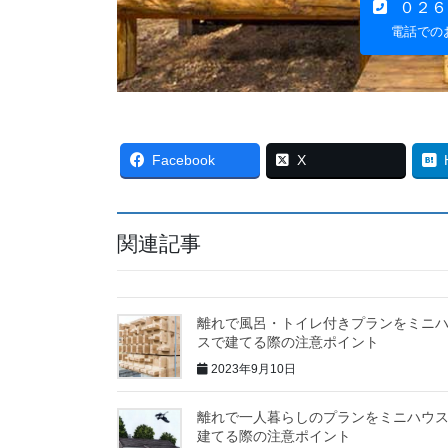
０２６
電話での
Facebook
X
関連記事
離れで風呂・トイレ付きプランをミニ
スで建てる際の注意ポイント
2023年9月10日
離れで一人暮らしのプランをミニハウ
建てる際の注意ポイント