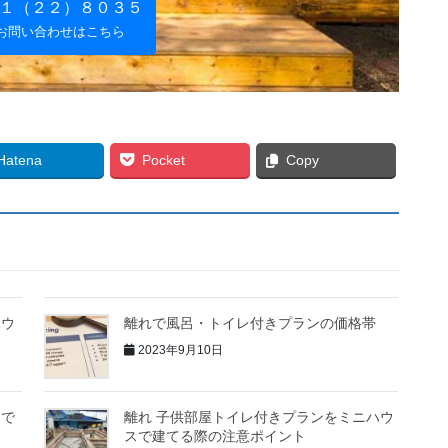
１（２２）８０３５
お問い合わせはこちら
Hatena
Pocket
Copy
ハウ
離れで風呂・トイレ付きプランの価格帯
2023年9月10日
スで
離れ 子供部屋トイレ付きプランをミニハウ
スで建てる際の注意ポイント