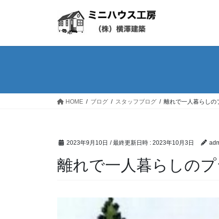
コ
ナ
ン
ビ
テ
ゲ
ン
ー
ツ
シ
へ
ョ
ス
ン
キ
に
ッ
移
HOME
ブログ
スタッフブログ
離れで一人暮らしの
プ
動
2023年9月10日
/ 最終更新日時 :
2023年10月3日
adm
離れで一人暮らしのプ