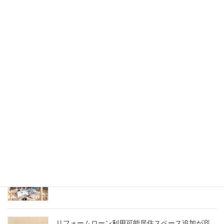
スタッフブログ
次の記事
住居に風呂 トイレ付きプランは
ミニハウスに適している訳
2023年9月9日
最近の投稿
ミニハウス組み立てキットのプロセス
2023年9月23日
木で作るミニハウスを計画する際の注意ポイント
2023年9月22日
リフォームローン利用可能居住スペース追加が容