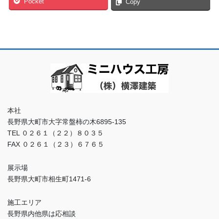
Pocket
Copy
本社
長野県大町市大字常盤柿の木6895-135
TEL ０２６１（２２）８０３５
FAX ０２６１（２３）６７６５
展示場
長野県大町市相生町1471-6
施工エリア
長野県内他県は応相談